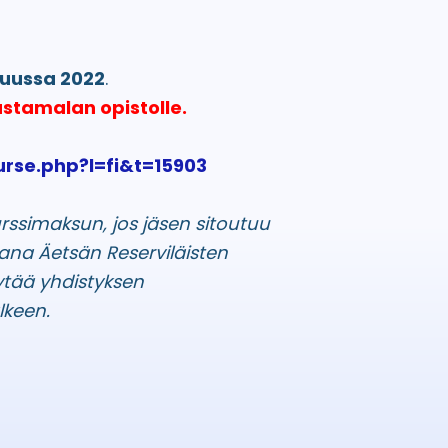
kuussa 2022
.
stamalan opistolle.
urse.php?l=fi&t=15903
rssimaksun, jos jäsen sitoutuu
ana Äetsän Reserviläisten
ytää yhdistyksen
lkeen.