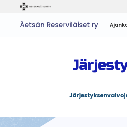
Äetsän Reserviläiset ry
Ajank
Järjest
Järjestyksenvalvoj