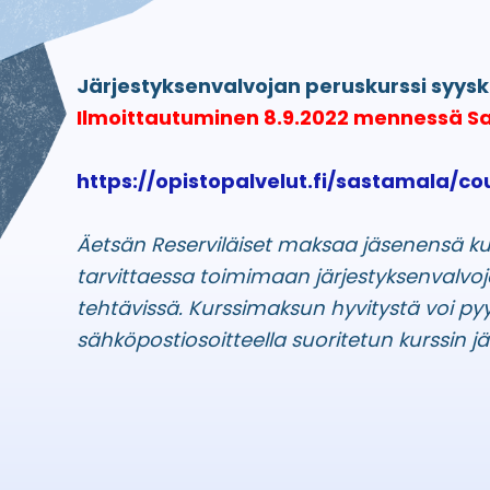
Järjestyksenvalvojan peruskurssi syys
Ilmoittautuminen 8.9.2022 mennessä Sa
https://opistopalvelut.fi/sastamala/co
Äetsän Reserviläiset maksaa jäsenensä ku
tarvittaessa toimimaan järjestyksenvalvoj
tehtävissä. Kurssimaksun hyvitystä voi py
sähköpostiosoitteella suoritetun kurssin jä