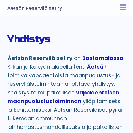
Äetsän Reserviläiset ry
Yhdistys
Äetsän Reserviläiset ry
on
Sastamalassa
Kiikan ja Keikyän alueella (ent.
Äetsä
)
toimiva vapaaehtoista maanpuolustus- ja
reserviläistoimintaa harjoittava yhdistys.
Yhdistys toimii paikallisen
vapaaehtoisen
maanpuolustustoiminnan
ylläpitämiseksi
ja kehittämiseksi. Äetsän Reserviläiset pyrkii
tukemaan ammunnan
lähiharrastusmahdollisuuksia ja paikallisten