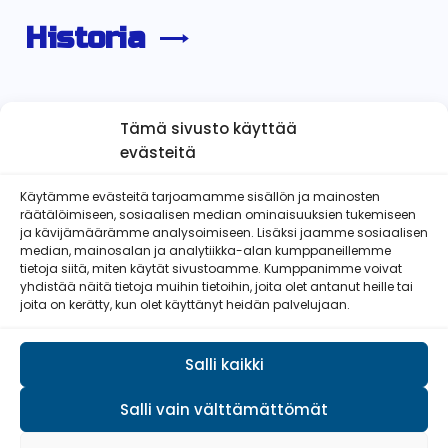
Historia
Tämä sivusto käyttää
evästeitä
Käytämme evästeitä tarjoamamme sisällön ja mainosten
räätälöimiseen, sosiaalisen median ominaisuuksien tukemiseen
Äetsän Reserviläiset ry
ja kävijämäärämme analysoimiseen. Lisäksi jaamme sosiaalisen
median, mainosalan ja analytiikka-alan kumppaneillemme
tietoja siitä, miten käytät sivustoamme. Kumppanimme voivat
yhdistää näitä tietoja muihin tietoihin, joita olet antanut heille tai
joita on kerätty, kun olet käyttänyt heidän palvelujaan.
Pirkan Viesti
Salli kaikki
Salli vain välttämättömät
© Reserviläisliitto 2026