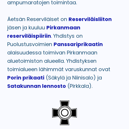
ampumaratojen toimintaa.
Äetsän Reserviläiset on
Reserviläisliiton
jäsen ja kuuluu
Pirkanmaan
reserviläispiiriin
. Yhdistys on
Puolustusvoimien
Panssariprikaatin
alaisuudessa toimivan Pirkanmaan
aluetoimiston alueella. Yhdistyksen
toimialueen lähimmät varuskunnat ovat
Porin prikaati
(Säkylä ja Niinisalo) ja
Satakunnan lennosto
(Pirkkala).