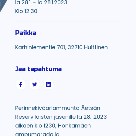
la 28.1. - la 28.1.2023
Klo 12:30
Paikka
Karhiniementie 701, 32710 Huittinen
Jaa tapahtuma
Perinnekivääriammunta Äetsän
Reserviläisten jäsenille la 28.1.2023
alkaen klo 1230, Honkamäen
ampumaradalla.