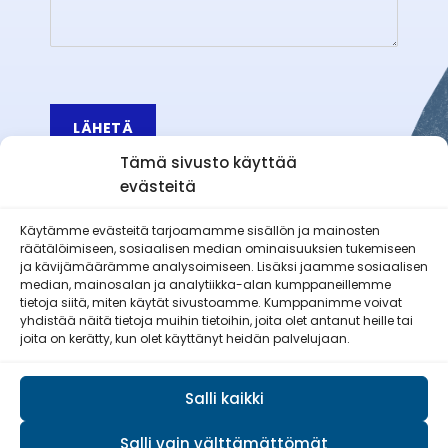
LÄHETÄ
Tämä sivusto käyttää
evästeitä
Käytämme evästeitä tarjoamamme sisällön ja mainosten
räätälöimiseen, sosiaalisen median ominaisuuksien tukemiseen
Äetsän Reserviläiset ry
ja kävijämäärämme analysoimiseen. Lisäksi jaamme sosiaalisen
median, mainosalan ja analytiikka-alan kumppaneillemme
tietoja siitä, miten käytät sivustoamme. Kumppanimme voivat
yhdistää näitä tietoja muihin tietoihin, joita olet antanut heille tai
joita on kerätty, kun olet käyttänyt heidän palvelujaan.
Pirkan Viesti
Salli kaikki
Salli vain välttämättömät