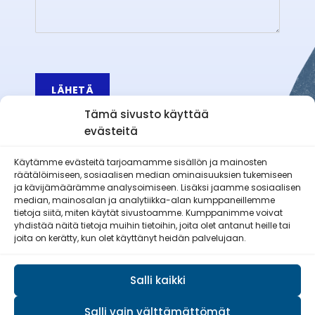
LÄHETÄ
Tämä sivusto käyttää
evästeitä
Käytämme evästeitä tarjoamamme sisällön ja mainosten
räätälöimiseen, sosiaalisen median ominaisuuksien tukemiseen
Äetsän Reserviläiset ry
ja kävijämäärämme analysoimiseen. Lisäksi jaamme sosiaalisen
median, mainosalan ja analytiikka-alan kumppaneillemme
tietoja siitä, miten käytät sivustoamme. Kumppanimme voivat
yhdistää näitä tietoja muihin tietoihin, joita olet antanut heille tai
joita on kerätty, kun olet käyttänyt heidän palvelujaan.
Pirkan Viesti
Salli kaikki
Salli vain välttämättömät