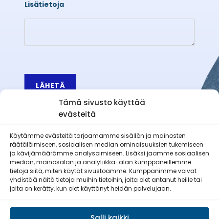
Lisätietoja
LÄHETÄ
Tämä sivusto käyttää
evästeitä
Käytämme evästeitä tarjoamamme sisällön ja mainosten
räätälöimiseen, sosiaalisen median ominaisuuksien tukemiseen
Äetsän Reserviläiset ry
ja kävijämäärämme analysoimiseen. Lisäksi jaamme sosiaalisen
median, mainosalan ja analytiikka-alan kumppaneillemme
tietoja siitä, miten käytät sivustoamme. Kumppanimme voivat
yhdistää näitä tietoja muihin tietoihin, joita olet antanut heille tai
joita on kerätty, kun olet käyttänyt heidän palvelujaan.
Pirkan Viesti
Salli kaikki