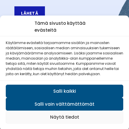
LÄHETÄ
Tämä sivusto käyttää
evästeitä
Käytämme evästeitä tarjoamamme sisällön ja mainosten
räätälöimiseen, sosiaalisen median ominaisuuksien tukemiseen
Äetsän Reserviläiset ry
ja kävijämäärämme analysoimiseen. Lisäksi jaamme sosiaalisen
median, mainosalan ja analytiikka-alan kumppaneillemme
tietoja siitä, miten käytät sivustoamme. Kumppanimme voivat
yhdistää näitä tietoja muihin tietoihin, joita olet antanut heille tai
joita on kerätty, kun olet käyttänyt heidän palvelujaan.
Pirkan Viesti
Salli kaikki
Salli vain välttämättömät
© Reserviläisliitto 2026
Näytä tiedot