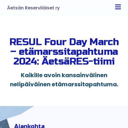
Äetsän Reserviläiset ry
RESUL Four Day March
– etämarssitapahtuma
2024: ÄetsäRES-tiimi
Kaikille avoin kansainvälinen
nelipäiväinen etämarssitapahtuma.
Ajankohta