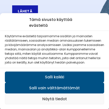
LÄHETÄ
Tämä sivusto käyttää
evästeitä
Käytämme evästeitä tarjoamamme sisällön ja mainosten
räätälöimiseen, sosiaalisen median ominaisuuksien tukemiseen
Äetsän Reserviläiset ry
ja kävijämäärämme analysoimiseen. Lisäksi jaamme sosiaalisen
median, mainosalan ja analytiikka-alan kumppaneillemme
tietoja siitä, miten käytät sivustoamme. Kumppanimme voivat
yhdistää näitä tietoja muihin tietoihin, joita olet antanut heille tai
joita on kerätty, kun olet käyttänyt heidän palvelujaan.
Pirkan Viesti
Salli kaikki
Salli vain välttämättömät
© Reserviläisliitto 2026
Näytä tiedot