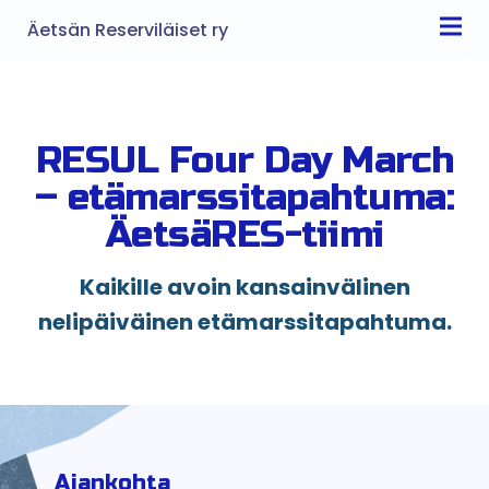
Äetsän Reserviläiset ry
RESUL Four Day March
– etämarssitapahtuma:
ÄetsäRES-tiimi
Kaikille avoin kansainvälinen
nelipäiväinen etämarssitapahtuma.
Ajankohta