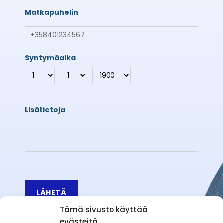
Matkapuhelin
Syntymäaika
Lisätietoja
LÄHETÄ
Tämä sivusto käyttää
evästeitä