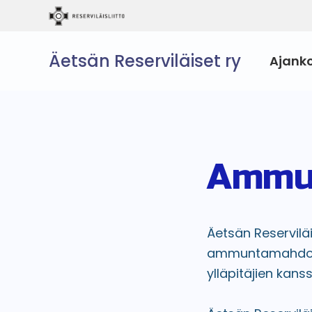
Äetsän Reserviläiset ry
Ajank
Ammu
Äetsän Reservilä
ammuntamahdolli
ylläpitäjien kanss