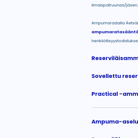
ilmaispatruunaa/jäsen/
Ampumaradalla Äetsän
ampumaratasääntö
henkilöllisyystodistuks
Reserviläisamm
Sovellettu res
Practical -amm
Ampuma-aseluva