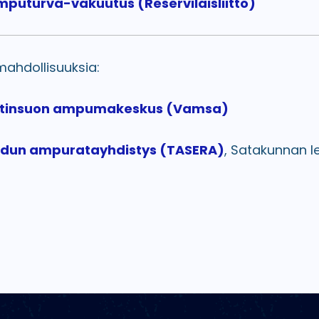
mputurva-vakuutus (Reserviläisliitto)
hdollisuuksia:
tinsuon ampumakeskus (Vamsa)
dun ampuratayhdistys (TASERA)
, Satakunnan 