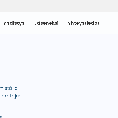
Yhdistys
Jäseneksi
Yhteystiedot
mistä ja
maratojen