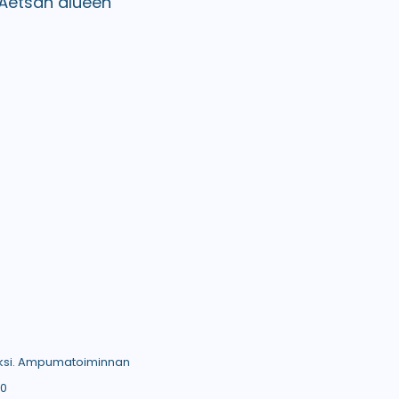
 Äetsän alueen
aiseksi. Ampumatoiminnan
50