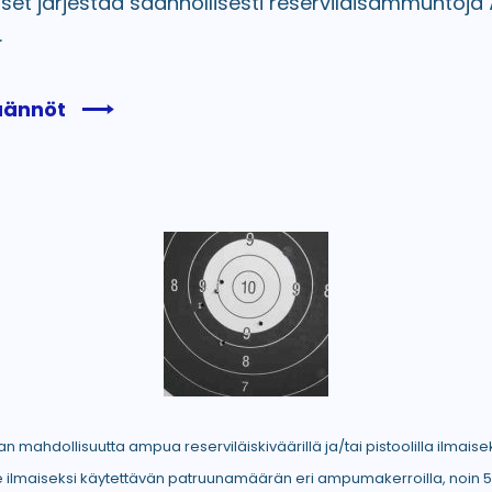
iset järjestää säännöllisesti reserviläisammuntoja
.
ännöt
otaan mahdollisuutta ampua reserviläiskiväärillä ja/tai pistoolilla ilm
e ilmaiseksi käytettävän patruunamäärän eri ampumakerroilla, noin 