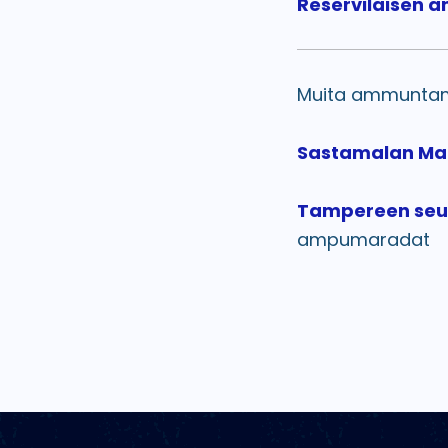
Reserviläisen a
Muita ammuntama
Sastamalan Ma
Tampereen seu
ampumaradat