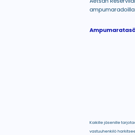
Äetsän Reservilä
ampumaradoilla
Ampumaratasä
Kaikille jäsenille tarj
vastuuhenkilö harkitse