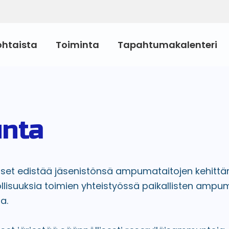
ohtaista
Toiminta
Tapahtumakalenteri
nta
iset edistää jäsenistönsä ampumataitojen kehittä
suuksia toimien yhteistyössä paikallisten ampu
a.