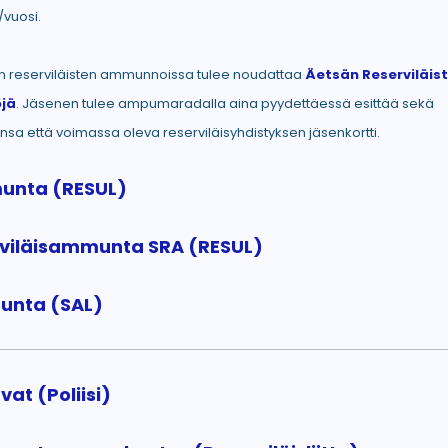
vuosi.
 reserviläisten ammunnoissa tulee noudattaa
Äetsän Reserviläis
jä
. Jäsenen tulee ampumaradalla aina pyydettäessä esittää sekä
ensa että voimassa oleva reserviläisyhdistyksen jäsenkortti.
unta (RESUL)
erviläisammunta SRA (RESUL)
unta (SAL)
t (Poliisi)